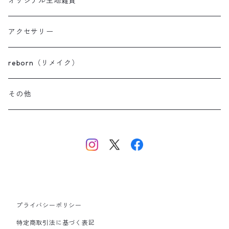
パイルベビーブーティ
オリジナル生地雑貨
スモーキー
ボアベビーブーティ
アクセサリー
セレモニーベビーブーティ
reborn（リメイク）
その他
プライバシーポリシー
特定商取引法に基づく表記