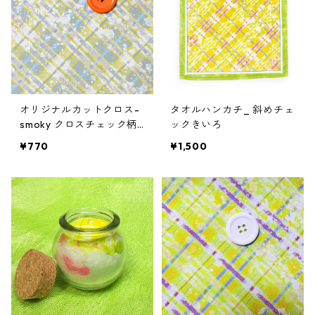
オリジナルカットクロス-
タオルハンカチ_ 斜めチェ
smoky クロスチェック柄-
ックきいろ
yellow
¥770
¥1,500