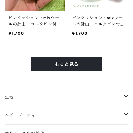
ピンクッション・mixウー
ピンクッション・mixウー
ルの針山 コルクビン付
ルの針山 コルクビン付き
き ミント×サボテン
D : キミドリ×サボテン
¥1,700
¥1,700
もっと見る
生地
クロスチェック柄
ベビーブーティ
ポップ