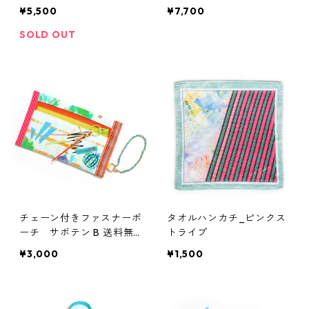
サークル（サイズオーダー
ダーメイド)
¥5,500
¥7,700
可） ファーストシュー
ズ 出産祝い
SOLD OUT
チェーン付きファスナーポ
タオルハンカチ_ピンクス
ーチ サボテン B 送料無
トライプ
料
¥3,000
¥1,500