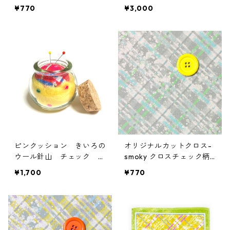
d
料無料
¥770
¥3,000
ピンクッション きいろの
オリジナルカットクロス-
ウール針山 チェック コ
smoky クロスチェック柄-
ルクビン
blue
¥1,700
¥770