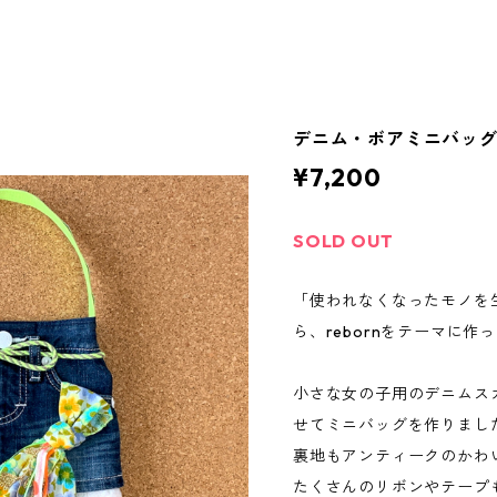
デニム・ボアミニバッグ k
¥7,200
SOLD OUT
「使われなくなったモノを
ら、rebornをテーマに作
小さな女の子用のデニムス
せてミニバッグを作りまし
裏地もアンティークのかわ
たくさんのリボンやテープ