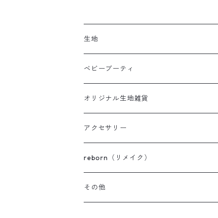
生地
クロスチェック柄
ベビーブーティ
ポップ
パイルベビーブーティ
オリジナル生地雑貨
スモーキー
ボアベビーブーティ
アクセサリー
セレモニーベビーブーティ
reborn（リメイク）
その他