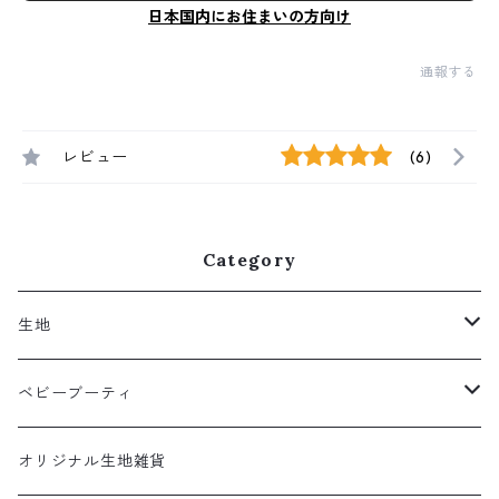
日本国内にお住まいの方向け
通報する
レビュー
(6)
Category
生地
クロスチェック柄
ベビーブーティ
ポップ
パイルベビーブーティ
オリジナル生地雑貨