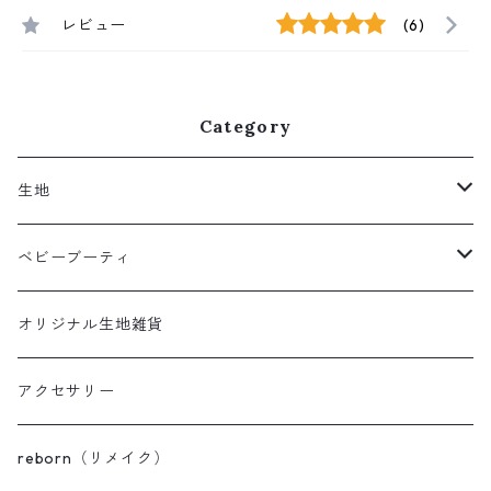
レビュー
(6)
Category
生地
クロスチェック柄
ベビーブーティ
ポップ
パイルベビーブーティ
オリジナル生地雑貨
スモーキー
ボアベビーブーティ
アクセサリー
セレモニーベビーブーティ
reborn（リメイク）