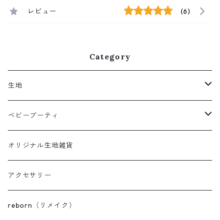
レビュー
(6)
Category
生地
クロスチェック柄
ベビーブーティ
ポップ
パイルベビーブーティ
オリジナル生地雑貨
スモーキー
ボアベビーブーティ
アクセサリー
セレモニーベビーブーティ
reborn（リメイク）