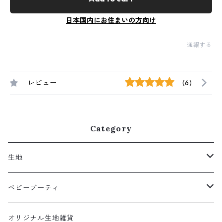
日本国内にお住まいの方向け
通報する
レビュー
(6)
Category
生地
クロスチェック柄
ベビーブーティ
ポップ
パイルベビーブーティ
オリジナル生地雑貨