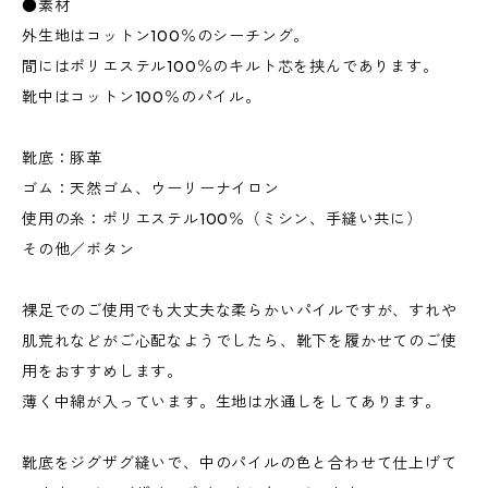
●素材
外生地はコットン100％のシーチング。
間にはポリエステル100％のキルト芯を挟んであります。
靴中はコットン100％のパイル。
靴底：豚革
ゴム：天然ゴム、ウーリーナイロン
使用の糸：ポリエステル100％（ミシン、手縫い共に）
その他／ボタン
裸足でのご使用でも大丈夫な柔らかいパイルですが、すれや
肌荒れなどがご心配なようでしたら、靴下を履かせてのご使
用をおすすめします。
薄く中綿が入っています。生地は水通しをしてあります。
靴底をジグザグ縫いで、中のパイルの色と合わせて仕上げて