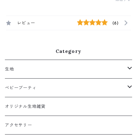
レビュー
(6)
Category
生地
クロスチェック柄
ベビーブーティ
ポップ
パイルベビーブーティ
オリジナル生地雑貨
スモーキー
ボアベビーブーティ
アクセサリー